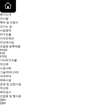
회사소개
인사말
특허 및 인증서
오시는 길
사업영역
막구조물
디자인제안
막교체사업
조달청 등록제품
PVDF
PVF
PTFE
기타막구조물
막교체
시공사례
그늘막(파고라)
야외무대
체육시설
공공 및 상업시설
막교체
해외공사
산업용 및 행사용
Q&A
Q&A