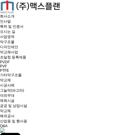
회사소개
인사말
특허 및 인증서
오시는 길
사업영역
막구조물
디자인제안
막교체사업
조달청 등록제품
PVDF
PVF
PTFE
기타막구조물
막교체
시공사례
그늘막(파고라)
야외무대
체육시설
공공 및 상업시설
막교체
해외공사
산업용 및 행사용
Q&A