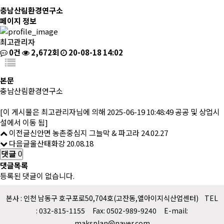
충남산림환경연구소
페이지 정보
최고관리자
0건
2,672회
20-08-18 14:02
본문
충남산림환경연구소
[이 게시물은 최고관리자님에 의해 2025-06-19 10:48:49 공공 및 상업시
설에서 이동 됨]
이전글
신안면 농촌중심지 그늘막 & 파고라
24.02.27
다음글
울산태화강
20.08.18
댓글
0
댓글목록
등록된 댓글이 없습니다.
본사 : 인천 남동구 호구포로50,704호(고잔동,엘아이지식산업센터) TEL
: 032-815-1155 Fax: 0502-989-9240 E-mail:
maksplan@naver.com